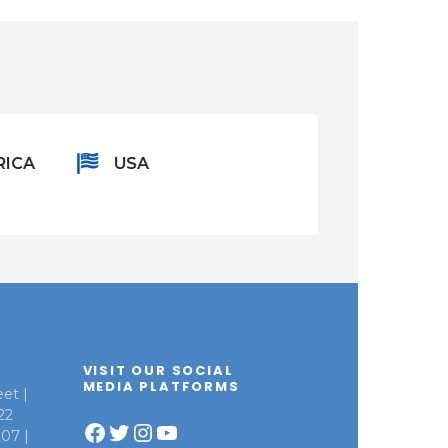
RICA
USA
ASIA
VISIT OUR SOCIAL
MEDIA PLATFORMS
et |
22
Facebook
Twitter
Instagram
YouTube
207 |