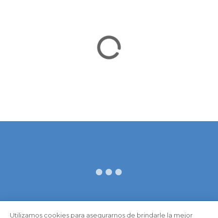
Utilizamos cookies para asegurarnos de brindarle la mejor
COPYRIGHT © 2022 SIMN. ALL RIGHTS RESERVED.